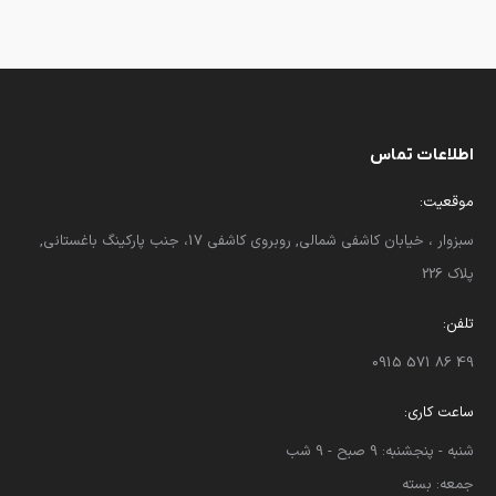
اطلاعات تماس
موقعیت:
سبزوار ، خیابان کاشفی شمالی, روبروی کاشفی 17، جنب پارکینگ باغستانی,
پلاک 226
تلفن:
49 86 571 0915
ساعت کاری:
شنبه - پنجشنبه: 9 صبح - 9 شب
جمعه: بسته