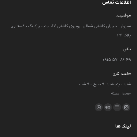
اطلاعات تماس
موقعیت:
سبزوار ، خیابان کاشفی شمالی, روبروی کاشفی 17، جنب پارکینگ باغستانی,
پلاک 226
تلفن:
49 86 571 0915
ساعت کاری:
شنبه - پنجشنبه: 9 صبح - 9 شب
جمعه: بسته
ما را دنبال کنید در:
اینستاگرام
وبسایت
مشاور
واتساپ
باز
باز
باز
باز
لینک ها
کردن
کردن
کردن
کردن
برگه
برگه
برگه
برگه