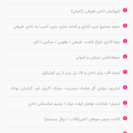
ژلپولیش ناخن طبيعي (ژلیش)
نحوه صحيح تيپ گذاري و آماده سازي بدون آسیب به ناخن طبیعی
موادگذاری انواع كاشت: طبيعي / هلويي / میکس / کاور
سوهانكشي سرعتي و اصولي
ايجاد قاب براي ناخن و لاك ژل زدن از زير كوتيكول
اینتریور دیزاین: گل خشك، مرمريت، سيلك، آکریل، تور، گرانيتي، پولك
ترميم / شناخت عوامل لیفت مواد / ترمیم شکستگی ناخن
كاشت بدون سوهان کشی(قالب / دوآل سیستم)