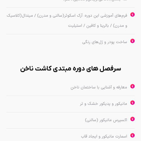
فرم‌های آموزشی این دوره: آرک اسکوئر(سالنی و مدرن) / میندال(کلاسیک
و مدرن) / بالرینا و کافین / استیلیت
ساخت پودر و ژل‌های رنگی
سرفصل های دوره مبتدی کاشت ناخن
معارفه و آشنايي با ساختمان ناخن
مانيكور و پدیکور خشك و تر
اکسپرس مانیکور (سالنی)
اسمارت مانیکور و ایجاد قاب