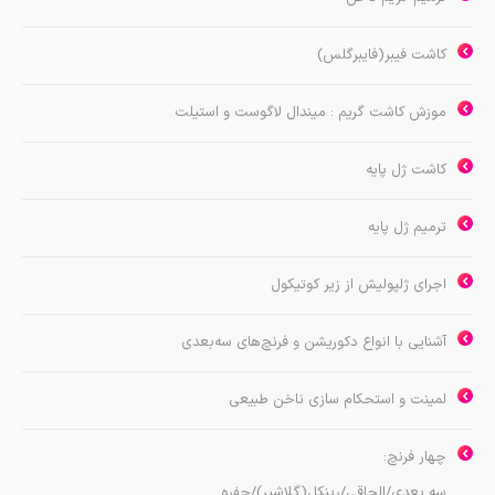
كاشت فيبر(فايبرگلس)
موزش کاشت گریم : میندال لاگوست و استیلت
كاشت ژل پايه
ترميم ژل پايه
اجرای ژلپولیش از زير كوتيكول
آشنایی با انواع دکوریشن و فرنچ‌های سه‌بعدی
لمينت و استحكام سازي ناخن طبيعي
چهار فرنچ:
سه بعدي/الحاقي/رينكل(گلاشير)/حفره