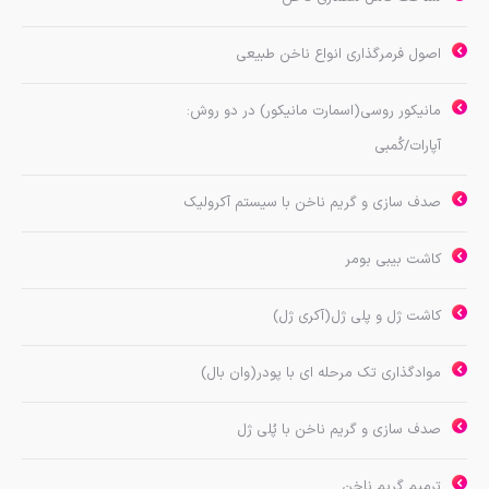
اصول فرمرگذاری انواع ناخن طبیعی
مانيكور روسي(اسمارت مانيكور) در دو روش:
آپارات/كُمبي
صدف سازي و گريم ناخن با سيستم آكروليك
کاشت بیبی بومر
کاشت ژل و پلی ژل(آکری ژل)
موادگذاري تك مرحله اي با پودر(وان بال)
صدف سازي و گريم ناخن با پُلي ژل
ترميم گريم ناخن