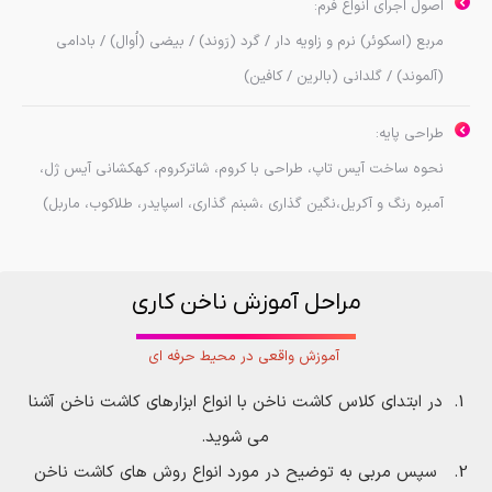
اصول اجرای انواع فرم:
مربع (اسکوئر) نرم و زاویه دار / گرد (رَوند) / بیضی (اُوال) / بادامی
(آلموند) / گلدانی (بالرین / کافین)
طراحي پايه:
نحوه ساخت آیس تاپ، طراحي با كروم، شاتركروم، كهكشاني آیس ژل،
آمبره رنگ و آكريل،نگين گذاري ،شبنم گذاري، اسپايدر، طلاكوب، ماربل)
مراحل آموزش ناخن کاری
آموزش واقعی در محیط حرفه ای
در ابتدای کلاس کاشت ناخن با انواع ابزارهای کاشت ناخن آشنا
می شوید.
سپس مربی به توضیح در مورد انواع روش های کاشت ناخن