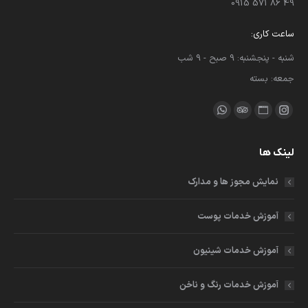
49 86 571 0915
ساعت کاری:
شنبه - پنجشنبه: 9 صبح - 9 شب
جمعه: بسته
ما را دنبال کنید در:
اینستاگرام
وبسایت
مشاور
واتساپ
باز
باز
باز
باز
لینک ها
کردن
کردن
کردن
کردن
برگه
برگه
برگه
برگه
نمایش مجوز ها و مدارک
در
در
در
در
پنجره
پنجره
پنجره
پنجره
آموزش خدمات پوست
جدید
جدید
جدید
جدید
آموزش خدمات شینیون
آموزش خدمات رنگ و ناخن