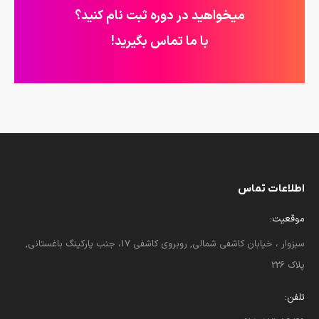
میخواهید در دوره ثبت نام کنید؟
با ما تماس بگیرید!
اطلاعات تماس
موقعیت:
سبزوار ، خیابان کاشفی شمالی, روبروی کاشفی 17، جنب پارکینگ باغستانی,
پلاک 226
تلفن: