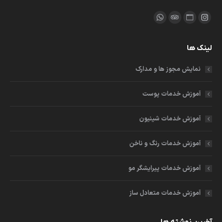
ما را دنبال کنید در:
اینستاگرام
وبسایت
مشاور
واتساپ
باز
باز
باز
باز
لینک ها
کردن
کردن
کردن
کردن
برگه
برگه
برگه
برگه
نمایش مجوز ها و مدارک
در
در
در
در
پنجره
پنجره
پنجره
پنجره
آموزش خدمات پوست
جدید
جدید
جدید
جدید
آموزش خدمات شینیون
آموزش خدمات رنگ و ناخن
آموزش خدمات پیرایشگر مو
آموزش خدمات متعادل ساز