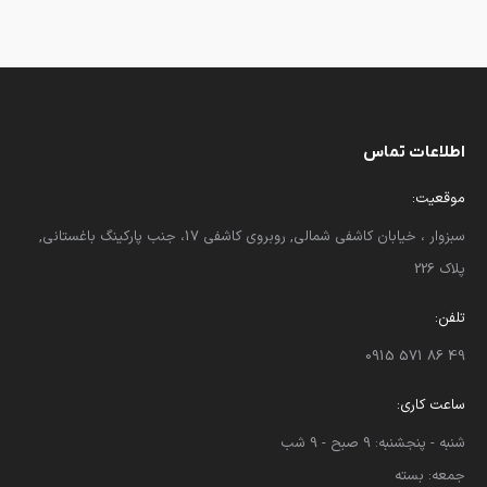
اطلاعات تماس
موقعیت:
سبزوار ، خیابان کاشفی شمالی, روبروی کاشفی 17، جنب پارکینگ باغستانی,
پلاک 226
تلفن:
49 86 571 0915
ساعت کاری:
شنبه - پنجشنبه: 9 صبح - 9 شب
جمعه: بسته