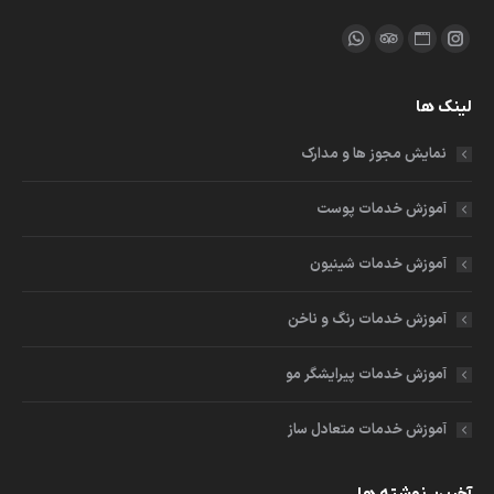
ما را دنبال کنید در:
اینستاگرام
وبسایت
مشاور
واتساپ
باز
باز
باز
باز
لینک ها
کردن
کردن
کردن
کردن
برگه
برگه
برگه
برگه
نمایش مجوز ها و مدارک
در
در
در
در
پنجره
پنجره
پنجره
پنجره
آموزش خدمات پوست
جدید
جدید
جدید
جدید
آموزش خدمات شینیون
آموزش خدمات رنگ و ناخن
آموزش خدمات پیرایشگر مو
آموزش خدمات متعادل ساز