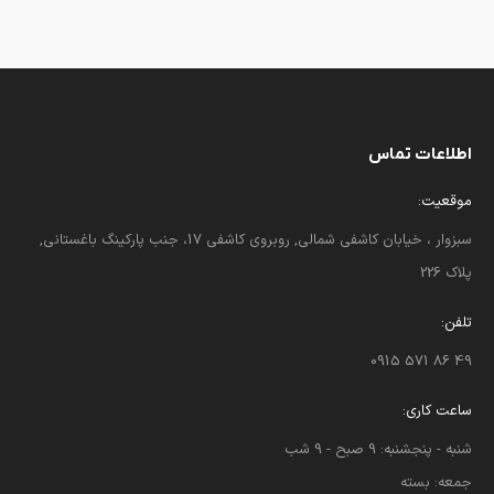
اطلاعات تماس
موقعیت:
سبزوار ، خیابان کاشفی شمالی, روبروی کاشفی 17، جنب پارکینگ باغستانی,
پلاک 226
تلفن:
49 86 571 0915
ساعت کاری:
شنبه - پنجشنبه: 9 صبح - 9 شب
جمعه: بسته