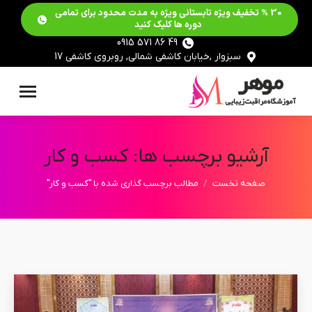
30 % تخفیف ویژه تابستانی ویژه به مدت محدود برای تمامی
دوره ها کلیک کنید
49 86 571 0915
سبزوار ,خیابان کاشفی شمالی, روبروی کاشفی 17
آرشیو برچسب ها:
کسب و کار
مکان شما:
صفحه نخست
مطالب برچسب گذاری شده با "کسب و کار"